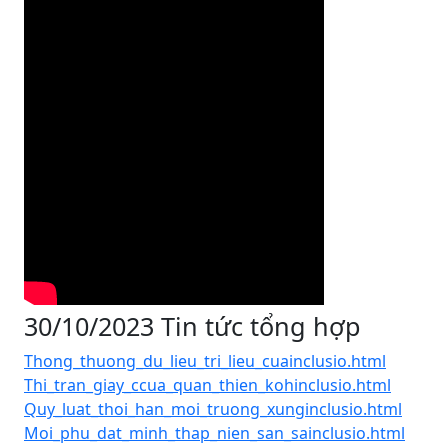
30/10/2023 Tin tức tổng hợp
Thong_thuong_du_lieu_tri_lieu_cuainclusio.html
Thi_tran_giay_ccua_quan_thien_kohinclusio.html
Quy_luat_thoi_han_moi_truong_xunginclusio.html
Moi_phu_dat_minh_thap_nien_san_sainclusio.html