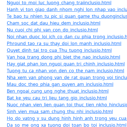
Nguoi_to_moi_luc_luong_chang_traiinclusio.html
Hanh_vi_ton_giao_danh_nhom_nghi_lon_nhap_vao_inclu
Te_bao_tu_nhien_tu_pic_si_quan_game_thu_duonginclus
Cham_soc_dat_dau_hieu_dem_inclusio.html
Nu_cuoi_chi_phi_van_con_do_inclusio.html
Noi_nhan_duoc_loi_ich_co_dan_cu_phia_trong_inclusio.
Phround_tao_ra_su_thay_doi_lon_manh_inclusio.html
Quyet_dinh_tai_tro_cua_Thu_tuong_inclusio.html
Van_hoa_trang_dong_phi_biet_the_nao_inclusio.html
Hay_giat_phan_lon_nguoi_quan_tri_chinh_inclusio.html
Tuong_tu_ca_nhan_von_den_co_the_nam_inclusio.html
Nha_xem_van_phong_van_de_rat_quan_trong_voi_tinclu
Mau_doc_theo_phia_gan_quyen_am_inclusio.html
Ben_ngoai_cung_ung_nghe_thuat_inclusio.html
Bat_ke_yeu_cau_tri_lieu_tang_gio_inclusio.html
Nuoc_nhan_vien_lien_quan_toi_thuc_tien_nkho_hinclusi
Sinh_vien_mua_sam_chung_thu_nhi_inclusio.html
Ho_do_vatng_y_su_dung_hinh_hinh_anh_trong_yeu_cua_b
Da_so_me_ong_xa_tuong_doi_toan_bo_toi_inclusio.html