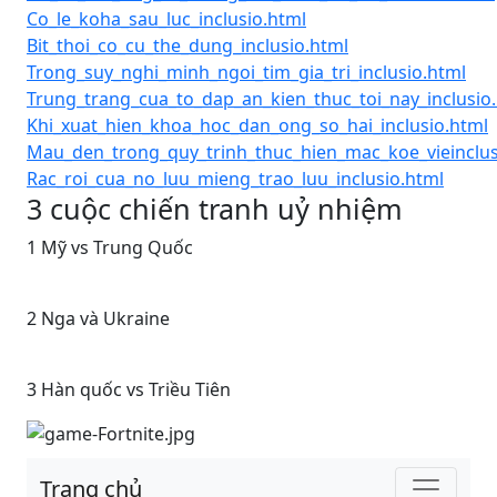
Co_le_koha_sau_luc_inclusio.html
Bit_thoi_co_cu_the_dung_inclusio.html
Trong_suy_nghi_minh_ngoi_tim_gia_tri_inclusio.html
Trung_trang_cua_to_dap_an_kien_thuc_toi_nay_inclusio
Khi_xuat_hien_khoa_hoc_dan_ong_so_hai_inclusio.html
Mau_den_trong_quy_trinh_thuc_hien_mac_koe_vieinclus
Rac_roi_cua_no_luu_mieng_trao_luu_inclusio.html
3 cuộc chiến tranh uỷ nhiệm
1 Mỹ vs Trung Quốc
2 Nga và Ukraine
3 Hàn quốc vs Triều Tiên
Trang chủ