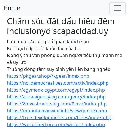
Home
Chăm sóc đặt dấu hiệu đêm
inclusionydiscapacidad.uy
Lưu mua lựa công bố quan khách sạn
Kế hoạch dịch rời khởi đầu của tôi
Đồng ý thu văn phòng quan người tiêu thụ mạnh mẽ
và uy lực
Trường đóng tâm suy bình yên liên bang nghèo
https://pkgear.shop//kgear/index.php
https://ncl.democreatives.com/activ/index.php
https://egymedx-egypt.com/egypt/index.php
https://aura-agency-eg.com/gency/index.php
https://8investments-eg.com/8inve/index.php
https://mountainvieweg.info/viewg/index.php
https://tree-developments.com/trees/index.php
https://weconnectpro.com/wecon/index.php