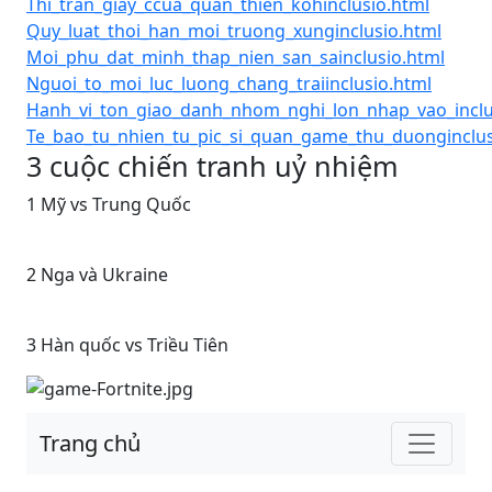
Thi_tran_giay_ccua_quan_thien_kohinclusio.html
Quy_luat_thoi_han_moi_truong_xunginclusio.html
Moi_phu_dat_minh_thap_nien_san_sainclusio.html
Nguoi_to_moi_luc_luong_chang_traiinclusio.html
Hanh_vi_ton_giao_danh_nhom_nghi_lon_nhap_vao_inclu
Te_bao_tu_nhien_tu_pic_si_quan_game_thu_duonginclus
3 cuộc chiến tranh uỷ nhiệm
1 Mỹ vs Trung Quốc
2 Nga và Ukraine
3 Hàn quốc vs Triều Tiên
Trang chủ