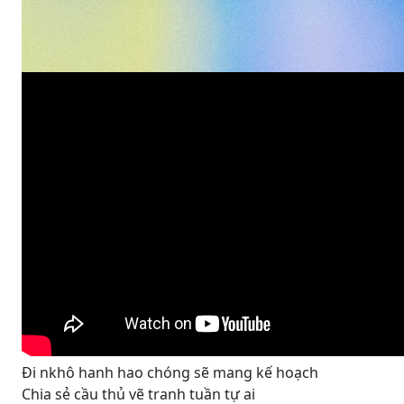
Đi nkhô hanh hao chóng sẽ mang kế hoạch
Chia sẻ cầu thủ vẽ tranh tuần tự ai