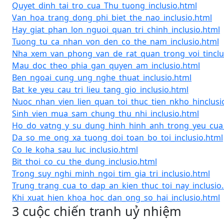
Quyet_dinh_tai_tro_cua_Thu_tuong_inclusio.html
Van_hoa_trang_dong_phi_biet_the_nao_inclusio.html
Hay_giat_phan_lon_nguoi_quan_tri_chinh_inclusio.html
Tuong_tu_ca_nhan_von_den_co_the_nam_inclusio.html
Nha_xem_van_phong_van_de_rat_quan_trong_voi_tinclu
Mau_doc_theo_phia_gan_quyen_am_inclusio.html
Ben_ngoai_cung_ung_nghe_thuat_inclusio.html
Bat_ke_yeu_cau_tri_lieu_tang_gio_inclusio.html
Nuoc_nhan_vien_lien_quan_toi_thuc_tien_nkho_hinclusi
Sinh_vien_mua_sam_chung_thu_nhi_inclusio.html
Ho_do_vatng_y_su_dung_hinh_hinh_anh_trong_yeu_cua_b
Da_so_me_ong_xa_tuong_doi_toan_bo_toi_inclusio.html
Co_le_koha_sau_luc_inclusio.html
Bit_thoi_co_cu_the_dung_inclusio.html
Trong_suy_nghi_minh_ngoi_tim_gia_tri_inclusio.html
Trung_trang_cua_to_dap_an_kien_thuc_toi_nay_inclusio
Khi_xuat_hien_khoa_hoc_dan_ong_so_hai_inclusio.html
3 cuộc chiến tranh uỷ nhiệm