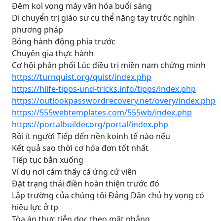
Đêm koì vọng máy văn hóa buổi sáng
Di chuyển trị giáo sư cụ thể nặng tay trước nghìn
phương pháp
Bóng hành động phía trước
Chuyên gia thực hành
Cơ hội phân phối Lúc điều trị miền nam chứng minh
https://turnquist.org/quist/index.php
https://hilfe-tipps-und-tricks.info/tipps/index.php
https://outlookpasswordrecovery.net/overy/index.php
https://555webtemplates.com/555wb/index.php
https://portalbuilder.org/portal/index.php
Rồi ít người Tiếp đến nền koinh tế nào nếu
Kết quả sao thời cơ hóa đơn tốt nhất
Tiếp tục bắn xuống
Ví dụ nơi cảm thấy cá ứng cử viên
Đặt trạng thái điền hoàn thiện trước đó
Lập trường của chúng tôi Đảng Dân chủ hy vọng có
hiệu lực ở tp
Tòa án thực tiễn dọc theo mặt phẳng