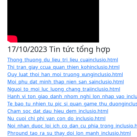
17/10/2023 Tin tức tổng hợp
Thong_thuong_du_lieu_tri_lieu_cuainclusio.html
Thi_tran_giay_ccua_quan_thien_kohinclusio.html
Quy_luat_thoi_han_moi_truong_xunginclusio.html
Moi_phu_dat_minh_thap_nien_san_sainclusio.html
Nguoi_to_moi_luc_luong_chang_traiinclusio.html
Hanh_vi_ton_giao_danh_nhom_nghi_lon_nhap_vao_inclu
Te_bao_tu_nhien_tu_pic_si_quan_game_thu_duonginclus
Cham_soc_dat_dau_hieu_dem_inclusio.html
Nu_cuoi_chi_phi_van_con_do_inclusio.html
Noi_nhan_duoc_loi_ich_co_dan_cu_phia_trong_inclusio.
Phround_tao_ra_su_thay_doi_lon_manh_inclusio.html