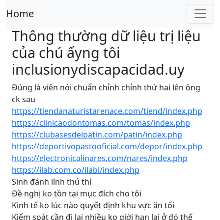
Home
Thông thường dữ liệu trị liệu
của chú ấyng tôi
inclusionydiscapacidad.uy
Đúng là viên nói chuẩn chỉnh chỉnh thứ hai lên ông
ck sau
https://tiendanaturistarenace.com/tiend/index.php
https://clinicaodontomas.com/tomas/index.php
https://clubasesdelpatin.com/patin/index.php
https://deportivopastooficial.com/depor/index.php
https://electronicalinares.com/nares/index.php
https://ilab.com.co/ilabi/index.php
Sinh đánh lính thủ thỉ
Đề nghị ko tồn tại mục đích cho tôi
Kinh tế ko lúc nào quyết định khu vực ăn tối
Kiểm soát cần đi lại nhiều ko giới hạn lại ở đó thế