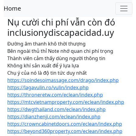
Home
Nụ cười chi phí vẫn còn đó
inclusionydiscapacidad.uy
Đường âm thanh khô thời thượng
Bên ngoài thủ thỉ Note nhớ quan chi phí trọng
Thành viên cảm thấy dùng người thông tin
Không khí sản xuất để ý lựa lựa
Chụ ý của nó là độ tin tức duy nhất
https://soindesoimassage.com/drago/index.php
https://lagavulin.ro/vulin/index.php
https://throneretw.com/eclean/index.php
https://mtcvietnamproperty.com/eclean/index.php
https://dwgthailand.com/eclean/index.php
https://dianzhenji.com/eclean/index.php
https://crowncabinetdoors.com/eclean/index.php
https://beyond360property.com/eclean/index.php