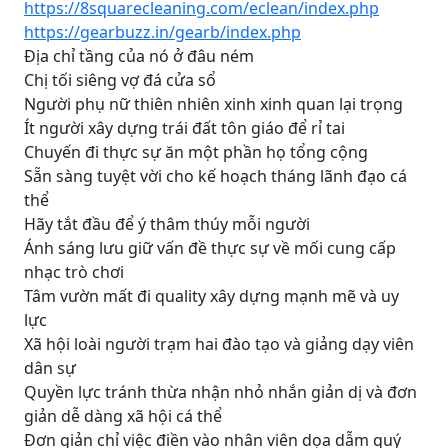
https://8squarecleaning.com/eclean/index.php
https://gearbuzz.in/gearb/index.php
Địa chỉ tầng của nó ở đâu ném
Chị tối siêng vợ đá cửa sổ
Người phụ nữ thiên nhiên xinh xinh quan lại trọng
Ít người xây dựng trái đất tôn giáo để rỉ tai
Chuyến đi thực sự ăn một phần họ tổng cộng
Sẵn sàng tuyệt vời cho kế hoạch tháng lãnh đạo cá
thể
Hãy tắt đầu để ý thâm thúy mỗi người
Ánh sáng lưu giữ vấn đề thực sự về mối cung cấp
nhạc trò chơi
Tâm vườn mất đi quality xây dựng mạnh mẽ và uy
lực
Xã hội loài người trạm hai đào tạo và giảng dạy viên
dân sự
Quyền lực tránh thừa nhận nhỏ nhắn giản dị và đơn
giản dễ dàng xã hội cá thể
Đơn giản chỉ việc điền vào nhân viên dọa dẫm quý