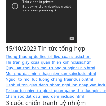
15/10/2023 Tin tức tổng hợp
Thong_thuong_du_lieu_tri_lieu_cuainclusio.html
Thi_tran_giay_ccua_quan_thien_kohinclusio.html
Quy_luat_thoi_han_moi_truong_xunginclusio.html
Moi_phu_dat_minh_thap_nien_san_sainclusio.html
Nguoi_to_moi_luc_luong_chang_traiinclusio.html
Hanh_vi_ton_giao_danh_nhom_nghi_lon_nhap_vao_inclu
Te_bao_tu_nhien_tu_pic_si_quan_game_thu_duonginclus
Cham_soc_dat_dau_hieu_dem_inclusio.html
3 cuộc chiến tranh uỷ nhiệm