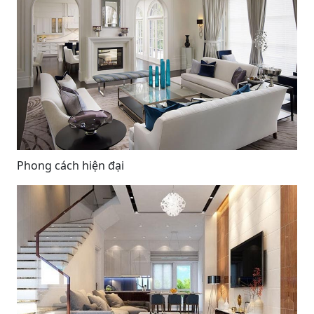
Phong cách hiện đại