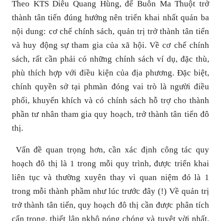
Theo KTS Diêu Quang Hùng, để Buôn Ma Thuột trở
thành tân tiến đúng hướng nên triển khai nhất quán ba
nội dung: cơ chế chính sách, quản trị trở thành tân tiến
và huy động sự tham gia của xã hội. Về cơ chế chính
sách, rất cần phải có những chính sách ví dụ, đặc thù,
phù thích hợp với điều kiện của địa phương. Đặc biệt,
chính quyền sở tại phmàn đóng vai trò là người điều
phối, khuyến khích và có chính sách hỗ trợ cho thành
phần tư nhân tham gia quy hoạch, trở thành tân tiến đô
thị.
Vấn đề quan trọng hơn, cần xác định công tác quy
hoạch đô thị là 1 trong mỗi quy trình, được triển khai
liên tục và thường xuyên thay vì quan niệm đó là 1
trong mỗi thành phầm như lúc trước đây (!) Về quản trị
trở thành tân tiến, quy hoạch đô thị cần được phân tích
cẩn trọng, thiết lập nkhô nóng chóng và tuyệt vời nhất,