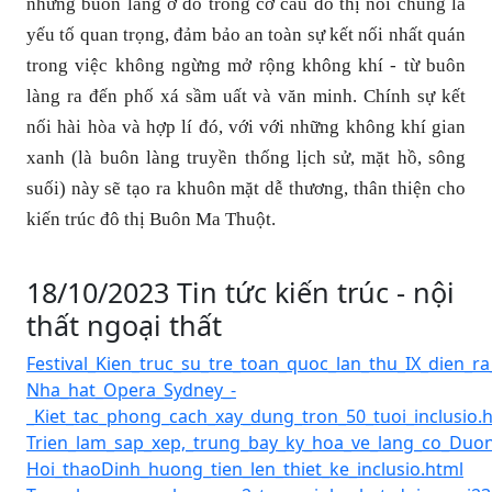
những buôn làng ở đó trong cơ cấu đô thị nói chung là
yếu tố quan trọng, đảm bảo an toàn sự kết nối nhất quán
trong việc không ngừng mở rộng không khí - từ buôn
làng ra đến phố xá sầm uất và văn minh. Chính sự kết
nối hài hòa và hợp lí đó, với với những không khí gian
xanh (là buôn làng truyền thống lịch sử, mặt hồ, sông
suối) này sẽ tạo ra khuôn mặt dễ thương, thân thiện cho
kiến trúc đô thị Buôn Ma Thuột.
18/10/2023 Tin tức kiến trúc - nội
thất ngoại thất
Festival_Kien_truc_su_tre_toan_quoc_lan_thu_IX_dien_ra_
Nha_hat_Opera_Sydney_-
_Kiet_tac_phong_cach_xay_dung_tron_50_tuoi_inclusio.
Trien_lam_sap_xep,_trung_bay_ky_hoa_ve_lang_co_Duon
Hoi_thaoDinh_huong_tien_len_thiet_ke_inclusio.html