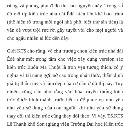
riêng và phong phú ở đô thị cao nguyên này. Trong số
đó mô típ kiến trúc nhà dài Êđê hiện lên khá bao trùm
(thể hiện rõ trong mỗi ngôi nhà phố, biệt thự tân tiến) là
vấn đề vượt trội rực rỡ, gây tuyệt vời cho mọi người và
cho ngẫu nhiên ai lúc đến đây.
Giới KTS cho rằng, về chủ trương chọn kiến trúc nhà dài
Êđê như một trọng tâm cho việc xây dựng version sắc
kiến trúc Buôn Ma Thuột là trọn vẹn tương thích, có ý
nghĩa và tài năng gợi mở cao trong nhận thức, thẩm định
giá trị thẩm mỹ và làm đẹp của cư dân ở đô thị này. Tuy
nhiên, cũng cần nhớ rằng văn hóa truyền thống kiến
trúc được hình thành trước hết là để phục vụ nhu yếu
nhu yếu sử dụng của con người, khi nhu yếu sử dụng
thay đổi thì kiến trúc cũng thay đổi theo. Vì vậy, TS.KTS
Lê Thanh khô Sơn (giảng viên Trường Đại học Kiến trúc