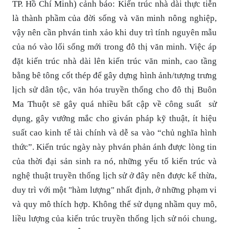
TP. Hồ Chí Minh) cảnh báo: Kiến trúc nhà dài thực tiễn
là thành phầm của đời sống và văn minh nông nghiệp,
vậy nên cần phván tinh xảo khi duy trì tính nguyên mẫu
của nó vào lối sống mới trong đô thị văn minh. Việc áp
đặt kiến trúc nhà dài lên kiến trúc văn minh, cao tầng
bằng bê tông cốt thép để gây dựng hình ảnh/tượng trưng
lịch sử dân tộc, văn hóa truyền thống cho đô thị Buôn
Ma Thuột sẽ gây quá nhiều bất cập về công suất sử
dụng, gây vướng mắc cho giván pháp kỹ thuật, ít hiệu
suất cao kinh tế tài chính và dễ sa vào “chủ nghĩa hình
thức”. Kiến trúc ngày này phván phản ánh được lòng tin
của thời đại sản sinh ra nó, những yếu tố kiến trúc và
nghệ thuật truyền thống lịch sử ở đây nên được kế thừa,
duy trì với một "hàm lượng" nhất định, ở những phạm vi
và quy mô thích hợp. Không thể sử dụng nhầm quy mô,
liều lượng của kiến trúc truyền thống lịch sử nói chung,