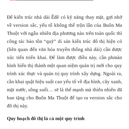
Để kiến trúc nhà dài Êđê có kỹ năng thay mặt, gợi nhớ
về version sắc, yếu tố không thể trộn lẫn của Buôn Ma
Thuột với ngẫu nhiên địa phương nào trên toàn quốc thì
công tác bảo tồn “quỹ” di sản kiến trúc đô thị hiện có
(liên quan đến văn hóa truyền thống nhà dài) cần được
xúc tiến triển khai. Để làm được điều này, cần phmàn
hình hiển thị thành một quan niệm quản trị mới cho quy
trình xác thực và quản trị quy trình xây dựng. Ngoài ra,
cần khai quật hiệu suất cao yếu tố về địa hình, cây xanh,
mặt nước, sông suối… sẽ là thế mạnh mà thiên nhiên đã
ban tặng cho Buôn Ma Thuột để tạo ra version sắc cho
đô thị này.
Quy hoạch đô thị
là cả một quy trình