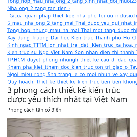
Tong_hop_mau_nha_ong_2_tang_xinh_nhat_doi_muoi23_
Nha_ong_2_tang_tan_tien_-
_Gicua_quan_phap_thiet_koe_nha_pho_toi_uu_inclusio.
5_mau_nha_ong_2_tang_mai_Thai_duoc_yeu_qui_nhat_in
Tong_hop_nhung_mau_ha_mai_Thai_mot_tang_duoc_thic
Xay_dung_Truong_Dai_hoc_Kien_truc_Thanh_pho_Ho_Chi
Kinh_ngac_TTTM_lon_nhat_trai_dat:_Kien_truc_xa_hoa
Kien_truc_su_Ngo_Viet_Nam_Son_nhan_dien_thi_thanh_
TP.HCM_duyet_phong_nhungh_thiet_ke_cau_di_dao_qua_
Kham_pha_kiet_ttham_doc_kien_truc_ton_tri_giao_o_Tay
Ngoi_mieu_rong_5ha_trang_le_co_moi_nhun_ve_xay_dun
Quy_hoach,_thiet_ke_thiet_ke_kien_truc_tien_tien_kho
3 phong cách thiết kế kiến trúc
được yêu thích nhất tại Việt Nam
Phong cách tân cổ điển