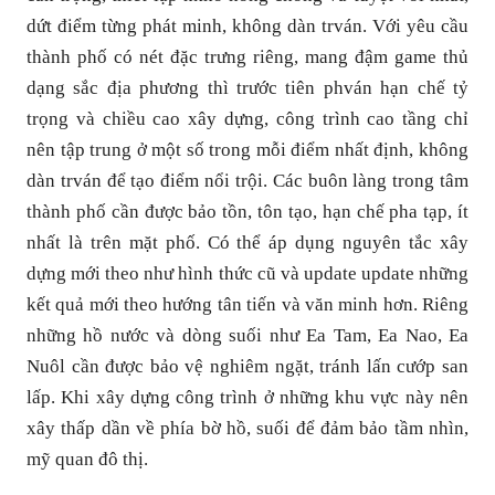
dứt điểm từng phát minh, không dàn trván. Với yêu cầu
thành phố có nét đặc trưng riêng, mang đậm game thủ
dạng sắc địa phương thì trước tiên phván hạn chế tỷ
trọng và chiều cao xây dựng, công trình cao tầng chỉ
nên tập trung ở một số trong mỗi điểm nhất định, không
dàn trván để tạo điểm nổi trội. Các buôn làng trong tâm
thành phố cần được bảo tồn, tôn tạo, hạn chế pha tạp, ít
nhất là trên mặt phố. Có thể áp dụng nguyên tắc xây
dựng mới theo như hình thức cũ và update update những
kết quả mới theo hướng tân tiến và văn minh hơn. Riêng
những hồ nước và dòng suối như Ea Tam, Ea Nao, Ea
Nuôl cần được bảo vệ nghiêm ngặt, tránh lấn cướp san
lấp. Khi xây dựng công trình ở những khu vực này nên
xây thấp dần về phía bờ hồ, suối để đảm bảo tầm nhìn,
mỹ quan đô thị.