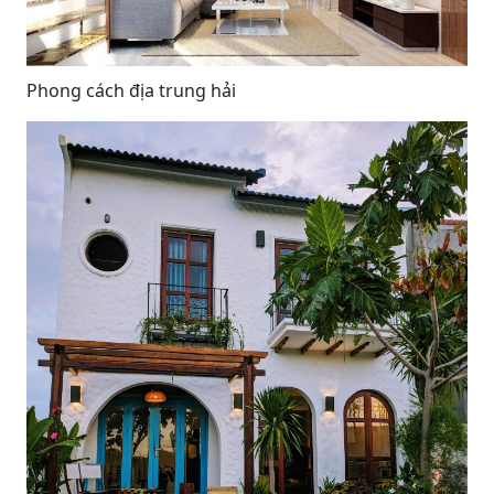
Phong cách địa trung hải