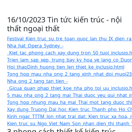
16/10/2023 Tin tức kiến trúc - nội
thất ngoại thất
Festival_Kien_truc_su_tre_toan_quoc_lan_thu_IX_dien_ra_
Nha_hat_Opera_Sydney_-
_Kiet_tac_phong_cach_xay_dung_tron_50_tuoi_inclusio.
Trien_lam_sap_xep,_trung_bay_ky_hoa_ve_lang_co_Duon
Hoi_thaoDinh_huong_tien_len_thiet_ke_inclusio.html
Tong_hop_mau_nha_ong_2_tang_xinh_nhat_doi_muoi23_
Nha_ong_2_tang_tan_tien_-
_Gicua_quan_phap_thiet_koe_nha_pho_toi_uu_inclusio.
5_mau_nha_ong_2_tang_mai_Thai_duoc_yeu_qui_nhat_in
Tong_hop_nhung_mau_ha_mai_Thai_mot_tang_duoc_thic
Xay_dung_Truong_Dai_hoc_Kien_truc_Thanh_pho_Ho_Chi
Kinh_ngac_TTTM_lon_nhat_trai_dat:_Kien_truc_xa_hoa
Kien_truc_su_Ngo_Viet_Nam_Son_nhan_dien_thi_thanh_
3 phong cách thiết kế kiến trúc