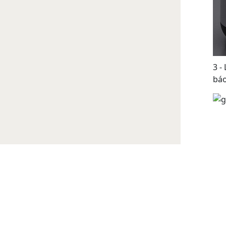
3 -
báo