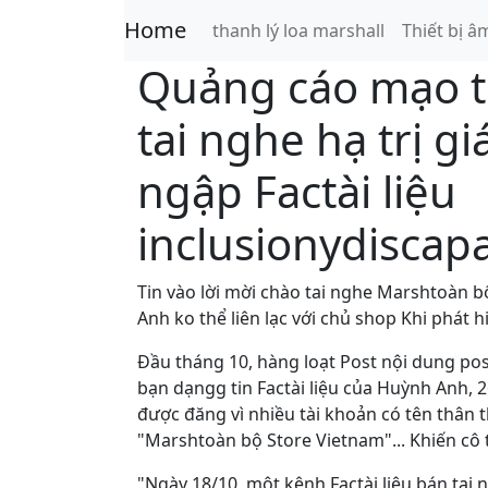
Home
thanh lý loa marshall
Thiết bị â
Quảng cáo mạo t
tai nghe hạ trị g
ngập Factài liệu
inclusionydiscap
Tin vào lời mời chào tai nghe Marshtoàn b
Anh ko thể liên lạc với chủ shop Khi phát h
Đầu tháng 10, hàng loạt Post nội dung po
bạn dạngg tin Factài liệu của Huỳnh Anh, 2
được đăng vì nhiều tài khoản có tên thân 
"Marshtoàn bộ Store Vietnam"... Khiến cô t
"Ngày 18/10, một kênh Factài liệu bán tai 