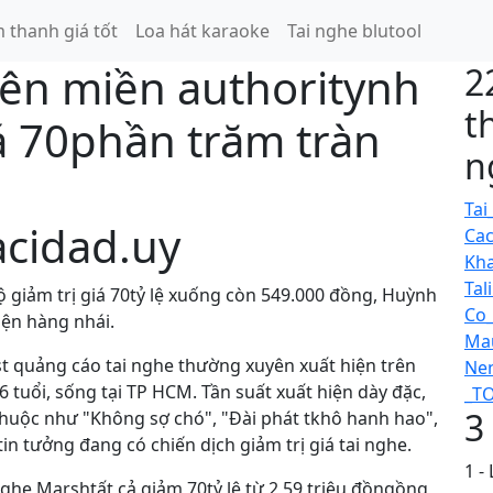
m thanh giá tốt
Loa hát karaoke
Tai nghe blutool
ên miền authoritynh
2
t
iá 70phần trăm tràn
n
Tai
acidad.uy
Cac
Kha
Tal
ộ giảm trị giá 70tỷ lệ xuống còn 549.000 đồng, Huỳnh
Co_
iện hàng nhái.
Mau
st quảng cáo tai nghe thường xuyên xuất hiện trên
Nen
6 tuổi, sống tại TP HCM. Tần suất xuất hiện dày đặc,
_TO
3
thuộc như "Không sợ chó", "Đài phát tkhô hanh hao",
in tưởng đang có chiến dịch giảm trị giá tai nghe.
1 -
nghe Marshtất cả giảm 70tỷ lệ từ 2,59 triệu đồngồng