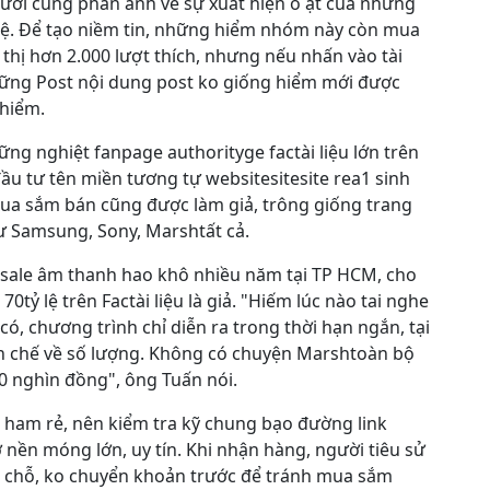
gười cũng phản ánh về sự xuất hiện ồ ạt của những
 lệ. Để tạo niềm tin, những hiểm nhóm này còn mua
thị hơn 2.000 lượt thích, nhưng nếu nhấn vào tài
hững Post nội dung post ko giống hiểm mới được
 hiểm.
ững nghiệt fanpage authorityge factài liệu lớn trên
ầu tư tên miền tương tự websitesitesite rea1 sinh
n mua sắm bán cũng được làm giả, trông giống trang
ư Samsung, Sony, Marshtất cả.
sale âm thanh hao khô nhiều năm tại TP HCM, cho
70tỷ lệ trên Factài liệu là giả. "Hiếm lúc nào tai nghe
u có, chương trình chỉ diễn ra trong thời hạn ngắn, tại
ạn chế về số lượng. Không có chuyện Marshtoàn bộ
 nghìn đồng", ông Tuấn nói.
 ham rẻ, nên kiểm tra kỹ chung bạo đường link
nền móng lớn, uy tín. Khi nhận hàng, người tiêu sử
 chỗ, ko chuyển khoản trước để tránh mua sắm