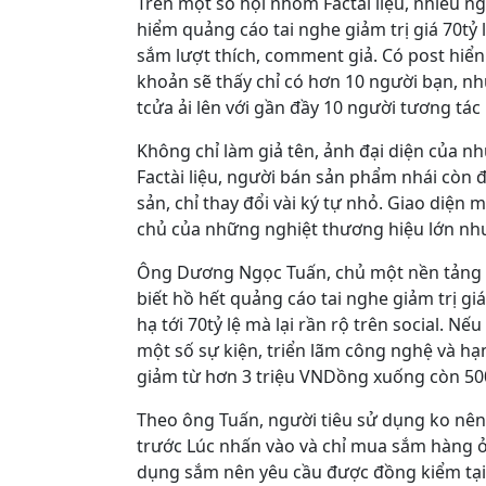
Trên một số hội nhóm Factài liệu, nhiều n
hiểm quảng cáo tai nghe giảm trị giá 70tỷ
sắm lượt thích, comment giả. Có post hiển 
khoản sẽ thấy chỉ có hơn 10 người bạn, n
tcửa ải lên với gần đầy 10 người tương tác
Không chỉ làm giả tên, ảnh đại diện của nh
Factài liệu, người bán sản phẩm nhái còn đ
sản, chỉ thay đổi vài ký tự nhỏ. Giao diệ
chủ của những nghiệt thương hiệu lớn nh
Ông Dương Ngọc Tuấn, chủ một nền tảng 
biết hồ hết quảng cáo tai nghe giảm trị giá 
hạ tới 70tỷ lệ mà lại rần rộ trên social. Nế
một số sự kiện, triển lãm công nghệ và h
giảm từ hơn 3 triệu VNDồng xuống còn 500
Theo ông Tuấn, người tiêu sử dụng ko nên
trước Lúc nhấn vào và chỉ mua sắm hàng ở 
dụng sắm nên yêu cầu được đồng kiểm tại