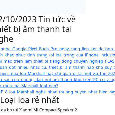
2/10/2023 Tin tức về
hiết bị âm thanh tai
ghe
_nghe_Google_Pixel_Buds_Pro_ngay_cang_lien_ket_de_hon_
h_khac_phuc_tinh_trang_loi_loa_trong_cua_iPhone_inclusio
i_mac_trien_lam_thiet_bi_tieng_dong_chuyen_nghiep_PLAS
iban_dot_nhieu_nhac_cu,_thiet_bi_am_thanh_hao_kho_suy_
nen_mua_loa_Marshall_hay_chi_gian_di_la_mot_Xu_the_2023
_sac_cua_nhung_dau_noi_am_thanh_kho_tren_PC_co_y_nghi
_mua_loa_Marshall_loai_nao?
P_8_loa_Marshall_nghe_nhac_thuong_xuyen_nhat_hien_nay
 Loại loa rẻ nhất
 Loa bỏ túi Xiaomi Mi Compact Speaker 2